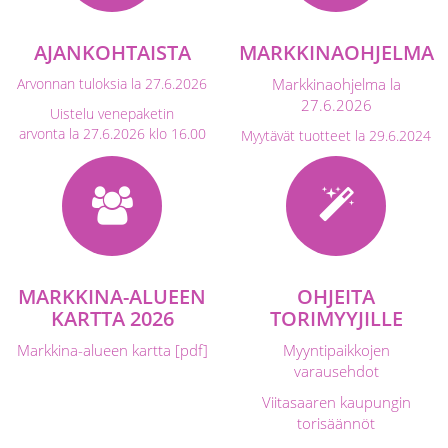
AJANKOHTAISTA
MARKKINAOHJELMA
Arvonnan tuloksia la 27.6.2026
Markkinaohjelma la
27.6.2026
Uistelu venepaketin
arvonta la 27.6.2026 klo 16.00
Myytävät tuotteet la 29.6.2024
MARKKINA-ALUEEN
OHJEITA
KARTTA 2026
TORIMYYJILLE
Markkina-alueen kartta [pdf]
Myyntipaikkojen
varausehdot
Viitasaaren kaupungin
torisäännöt