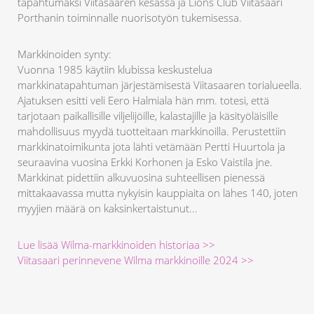
tapahtumaksi Viitasaaren kesässä ja Lions Club Viitasaari
Porthanin toiminnalle nuorisotyön tukemisessa.
Markkinoiden synty:
Vuonna 1985 käytiin klubissa keskustelua
markkinatapahtuman järjestämisestä Viitasaaren torialueella.
Ajatuksen esitti veli Eero Halmiala hän mm. totesi, että
tarjotaan paikallisille viljelijöille, kalastajille ja käsityöläisille
mahdollisuus myydä tuotteitaan markkinoilla. Perustettiin
markkinatoimikunta jota lähti vetämään Pertti Huurtola ja
seuraavina vuosina Erkki Korhonen ja Esko Vaistila jne.
Markkinat pidettiin alkuvuosina suhteellisen pienessä
mittakaavassa mutta nykyisin kauppiaita on lähes 140, joten
myyjien määrä on kaksinkertaistunut...
Lue lisää Wilma-markkinoiden historiaa >>
Viitasaari perinnevene Wilma markkinoille 2024 >>