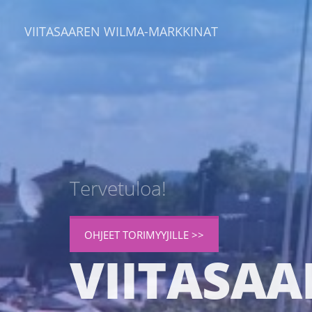
VIITASAAREN WILMA-MARKKINAT
Tervetuloa!
OHJEET TORIMYYJILLE >>
VIITASA