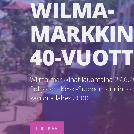
WILMA-
MARKKIN
40-VUOT
Wilma-markkinat lauantaina 27.6.2
Pohjoisen Keski-Suomen suurin to
kävijöitä lähes 8000.
LUE LISÄÄ