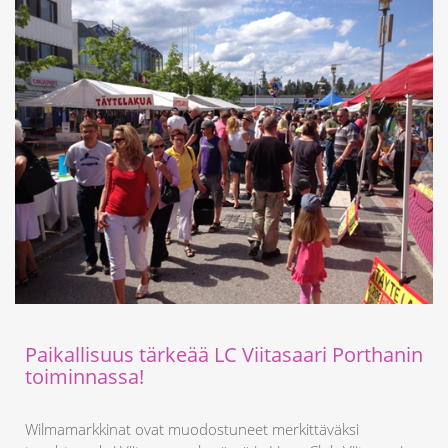
Paikallisuus tärkeää LC Viitasaari Porthanin
toiminnassa!
Wilmamarkkinat ovat muodostuneet merkittäväksi